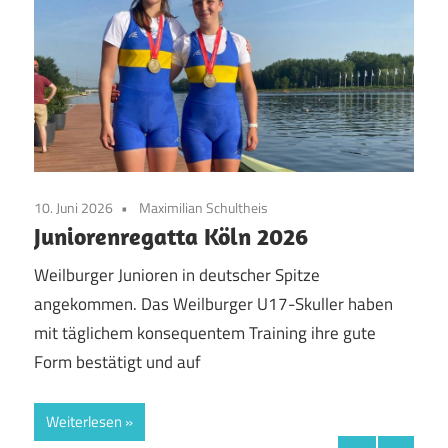
10. Juni 2026
Maximilian Schultheis
20. M
Juniorenregatta Köln 2026
Int
Weilburger Junioren in deutscher Spitze
Die 
. Mit
angekommen. Das Weilburger U17-Skuller haben
die 
mit täglichem konsequentem Training ihre gute
Juni
Form bestätigt und auf
Ober
Weiterlesen
Wei