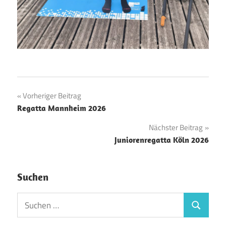
Beitragsnavigation
Vorheriger Beitrag
Regatta Mannheim 2026
Nächster Beitrag
Juniorenregatta Köln 2026
Suchen
Suchen
Suchen
nach: